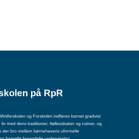
rskolen på RpR
i Miniforskolen og Forskolen indføres barnet gradvist
 liv med dens traditioner, fællesskaber og rutiner, og
 der bro mellem børnehavens uformelle
 den formelle fagopdelte undervisning.