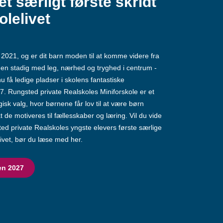
et særligt første skridt
olelivet
 i 2021, og er dit barn moden til at komme videre fra
n stadig med leg, nærhed og tryghed i centrum -
u få ledige pladser i skolens fantastiske
7. Rungsted private Realskoles Miniforskole er et
sk valg, hvor børnene får lov til at være børn
t de motiveres til fællesskaber og læring. Vil du vide
d private Realskoles yngste elevers første særlige
elivet, bør du læse med her.
en 2027