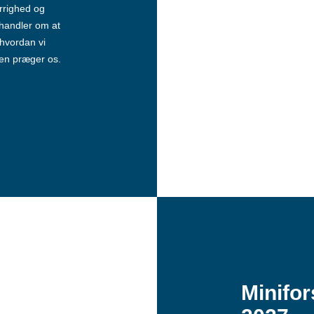
errighed og
 handler om at
hvordan vi
en præger os.
Minifor