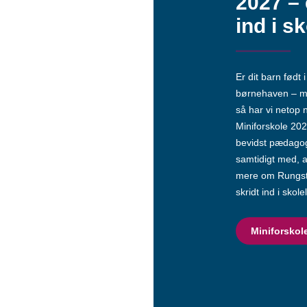
2027 – 
ind i sk
Er dit barn født
børnehaven – me
så har vi netop n
Miniforskole 202
bevidst pædagogi
samtidigt med, a
mere om Rungste
skridt ind i skol
Miniforskol