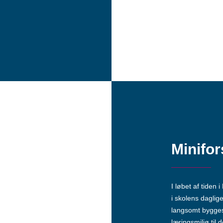
Minifo
I løbet af tiden 
i skolens daglige
langsomt bygges
læringsmiljø til