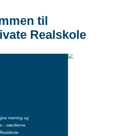
mmen til
ivate Realskole
 give mening og
m - værdierne
 Realskole