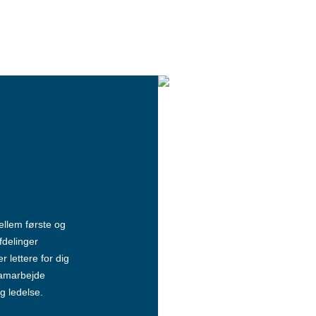
mellem første og
fdelinger
 lettere for dig
 samarbejde
g ledelse.